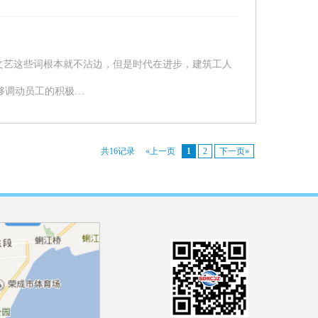
文艺这些词根本就不沾边，但是时代在进步，建筑工人
够调动员工的积极…
共16记录
«上一页
1
2
下一页»