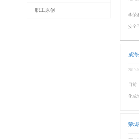
2023-0
职工原创
李荣
安全
威海
2019-0
目前
化成
荣城