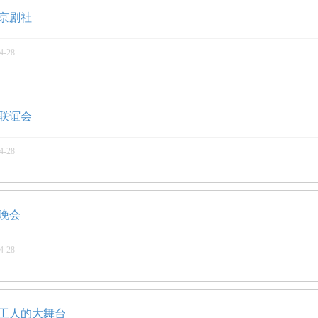
京剧社
4-28
联谊会
4-28
晚会
4-28
工人的大舞台