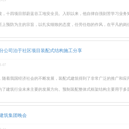
5-29
波，十四项目部蔚蓝谷工地安全员。入职以来，他自律自强刻苦学习业务
至上预防为主的宗旨，以扎实细致的态度，任劳任怨的作风，在平凡的岗
分公司泊于社区项目装配式结构施工分享
1-07
，随着我国经济社会的不断发展，装配式建筑得到了非常广泛的推广和应
为了建筑行业未来主要的发展方向。预制装配整体式框架结构主要用于多
建筑集团晚会